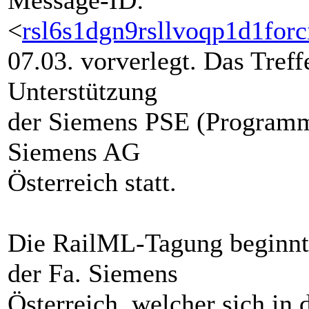
Message-ID:
<
rsl6s1dgn9rsllvoqp1d1forc
07.03. vorverlegt. Das Treff
Unterstützung
der Siemens PSE (Programm
Siemens AG
Österreich statt.
Die RailML-Tagung beginn
der Fa. Siemens
Österreich, welcher sich in