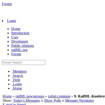
Forum
Login
Home
Introduction
User
Developers
Public relations
railML.org
Forum
Members
Search
Help
Login
Home
Home
»
railML newsgroups
»
railml.common
»
9. RailML-Konferen
Show:
Today's Messages
::
Show Polls
::
Message Navigator
E-mail to friend